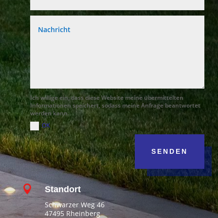
Ich willige ein, dass diese Website meine übermittelten
Informationen speichert, sodass meine Anfrage beantwortet
werden kann.
OK
SENDEN

Standort
Schwarzer Weg 46
47495 Rheinberg